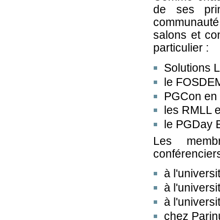
de ses prin
communauté
salons et co
particulier :
Solutions L
le FOSDEM 
PGCon en 
les RMLL en
le PGDay Eu
Les membre
conférenciers
à l'univers
à l'univers
à l'univer
chez Parin