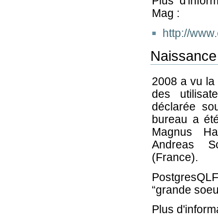
Plus d'infor
Mag :
http://www
Naissance
2008 a vu la 
des utilisa
déclarée so
bureau a été
Magnus Haga
Andreas Sc
(France).
PostgresQLFr 
“grande soeu
Plus d'inform