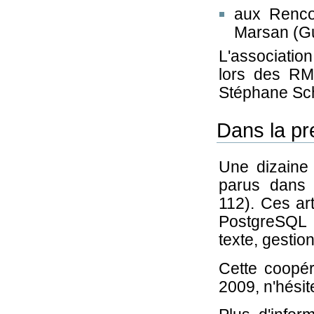
aux Renco
Marsan (Gu
L'associatio
lors des RM
Stéphane Sch
Dans la pr
Une dizaine 
parus dans
112). Ces art
PostgreSQL 
texte, gestio
Cette coopé
2009, n'hésit