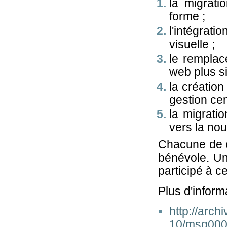
la migrati
forme ;
l'intégra
visuelle ;
le rempla
web plus si
la créatio
gestion cent
la migratio
vers la nou
Chacune de c
bénévole. Un
participé à cet
Plus d'inform
http://arch
10/msg000