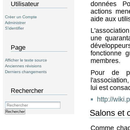
données Po
Utilisateur
actions mené
Créer un Compte
aide aux utili
Administrer
S'identifier
L'associatio
une quarant
développe
Page
fonctionne 
membres.
Afficher le texte source
Anciennes révisions
Pour de pl
Derniers changements
l'association
lui est consa
Rechercher
http://wiki.
Salons et 
Rechercher
Comme chaque