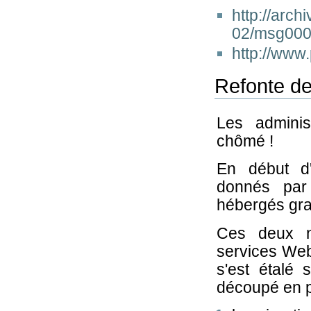
http://arch
02/msg000
http://www
Refonte de
Les adminis
chômé !
En début d'
donnés par
hébergés gra
Ces deux no
services Web 
s'est étalé 
découpé en p