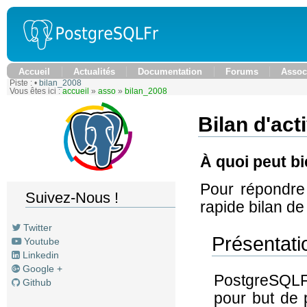
Accueil
Actualités
Documentation
Forums
Assoc
Piste :
•
bilan_2008
Vous êtes ici :
accueil
»
asso
»
bilan_2008
Bilan d'act
À quoi peut b
Pour répondre
Suivez-Nous !
rapide bilan de
Twitter
Présentati
Youtube
Linkedin
Google +
PostgreSQLFr
Github
pour but de 