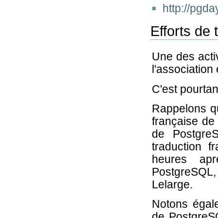
http://pgd
Efforts de 
Une des activ
l'association 
C'est pourtan
Rappelons que
française de
de Postgre
traduction f
heures apr
PostgreSQL, 
Lelarge.
Notons égale
de PostgreSQ