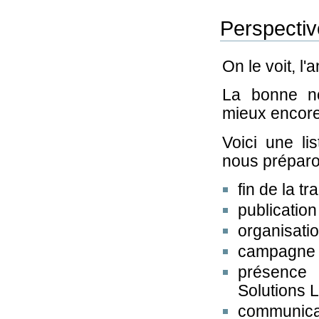
Perspecti
On le voit, l'
La bonne no
mieux encore
Voici une l
nous préparo
fin de la t
publication
organisati
campagne d
présence
Solutions 
communicat