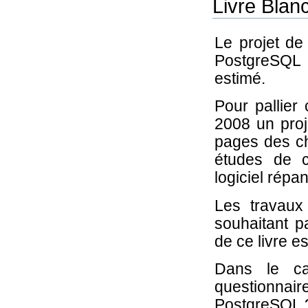
Livre Blan
Le projet de
PostgreSQL 
estimé.
Pour pallier
2008 un proj
pages des ch
études de 
logiciel répa
Les travaux
souhaitant pa
de ce livre e
Dans le ca
questionnai
PostgreSQL ?