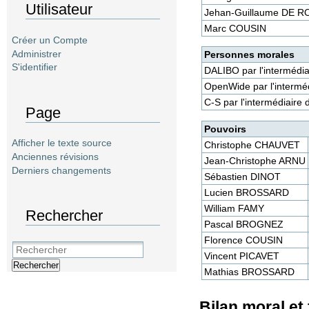
Utilisateur
Jehan-Guillaume DE 
Marc COUSIN
Créer un Compte
Administrer
Personnes morales
S'identifier
DALIBO par l'interméd
OpenWide par l'intermé
C-S par l'intermédiair
Page
Pouvoirs
Afficher le texte source
Christophe CHAUVET
Anciennes révisions
Jean-Christophe ARNU
Derniers changements
Sébastien DINOT
Lucien BROSSARD
William FAMY
Rechercher
Pascal BROGNEZ
Florence COUSIN
Vincent PICAVET
Rechercher
Mathias BROSSARD
Bilan moral et 