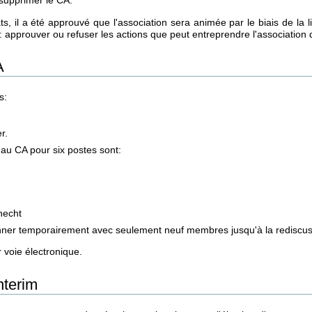
 supprimer le CA.
ts, il a été approuvé que l'association sera animée par le biais de la 
: approuver ou refuser les actions que peut entreprendre l'association
A
s:
r.
 au CA pour six postes sont:
necht
nner temporairement avec seulement neuf membres jusqu'à la rediscussi
r voie électronique.
nterim