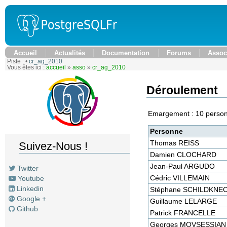
Accueil
Actualités
Documentation
Forums
Assoc
Piste :
•
cr_ag_2010
Vous êtes ici :
accueil
»
asso
»
cr_ag_2010
Déroulement
Emargement : 10 personn
Personne
Thomas REISS
Suivez-Nous !
Damien CLOCHARD
Jean-Paul ARGUDO
Twitter
Cédric VILLEMAIN
Youtube
Linkedin
Stéphane SCHILDKNE
Google +
Guillaume LELARGE
Github
Patrick FRANCELLE
Georges MOVSESSIAN