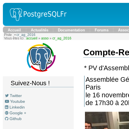
Accueil
Actualités
Documentation
Forums
Assoc
Piste :
•
cr_ag_2016
Vous êtes ici :
accueil
»
asso
»
cr_ag_2016
Compte-Re
* PV d'Assemb
Assemblée Gén
Suivez-Nous !
Paris
le 16 novembr
Twitter
de 17h30 à 20
Youtube
Linkedin
Google +
Github