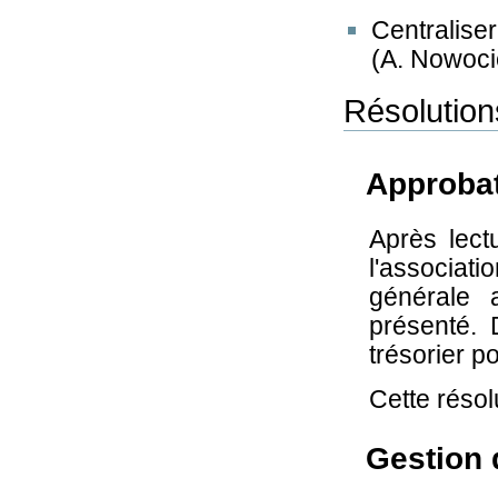
Centralise
(A. Nowoci
Résolution
Approba
Après lect
l'associati
générale 
présenté. 
trésorier p
Cette résol
Gestion 