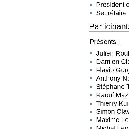
Président 
Secrétaire
Participant
Présents :
Julien Ro
Damien Cl
Flavio Gur
Anthony N
Stéphane T
Raouf Maz
Thierry Ku
Simon Clav
Maxime Lo
Michel Lep