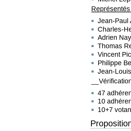
Représentés 
Jean-Paul 
Charles-He
Adrien Nay
Thomas Rei
Vincent Pi
Philippe B
Jean-Louis
__Vérification
47 adhéren
10 adhéren
10+7 votan
Propositio