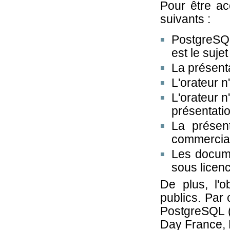
Pour être acc
suivants :
PostgreSQL 
est le suje
La présenta
L'orateur 
L'orateur 
présentati
La présent
commercia
Les docume
sous licen
De plus, l'o
publics. Par
PostgreSQL 
Day France, P