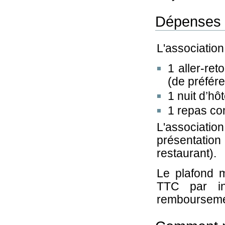
Dépenses é
L'association
1 aller-ret
(de préfér
1 nuit d’hô
1 repas co
L'associat
présentatio
restaurant).
Le plafond 
TTC par in
remboursemen