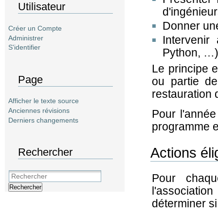
Utilisateur
d'ingénieu
Donner une
Créer un Compte
Interveni
Administrer
S'identifier
Python, …
Le principe e
Page
ou partie d
restauration 
Afficher le texte source
Anciennes révisions
Pour l'année
Derniers changements
programme e
Actions éli
Rechercher
Pour chaq
Rechercher
l'associat
déterminer si 