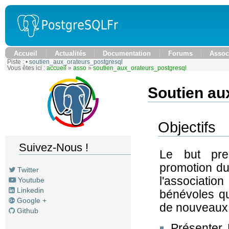
Accueil
Actualités
Documentation
Forums
Assoc
Piste :
•
soutien_aux_orateurs_postgresql
Vous êtes ici :
accueil
»
asso
»
soutien_aux_orateurs_postgresql
Soutien au
Objectifs
Suivez-Nous !
Le but pre
promotion du
Twitter
l'associat
Youtube
Linkedin
bénévoles q
Google +
de nouveaux 
Github
Présenter