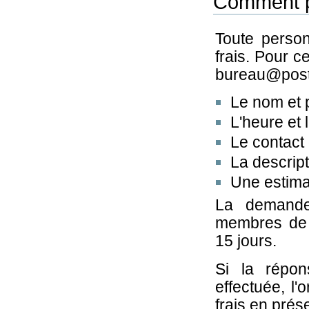
Comment p
Toute perso
frais. Pour c
bureau@postg
Le nom et 
L'heure et 
Le contact
La descripti
Une estima
La demande
membres de 
15 jours.
Si la répon
effectuée, l
frais en prés