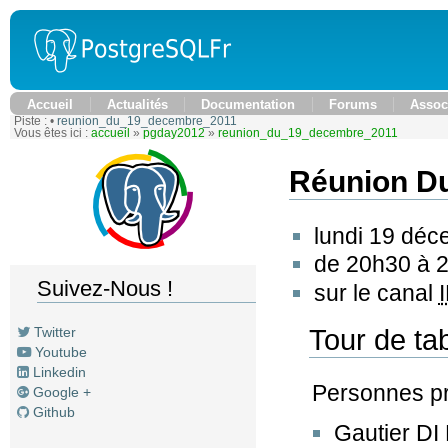
Accueil
Actualités
Documentation
Forums
Assoc
Piste :
•
reunion_du_19_decembre_2011
Vous êtes ici :
accueil
»
pgday2012
»
reunion_du_19_decembre_2011
Réunion D
lundi 19 dé
de 20h30 à 
Suivez-Nous !
sur le canal
Tour de ta
Twitter
Youtube
Linkedin
Personnes pr
Google +
Github
Gautier DI