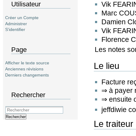
Utilisateur
Vik FEARIN
Marc COUS
Créer un Compte
Damien Clo
Administrer
Vik FEARIN
S'identifier
Florence C
Les notes so
Page
Afficher le texte source
Le lieu
Anciennes révisions
Derniers changements
Facture re
⇒ à payer 
Rechercher
⇒ ensuite o
jeffdiwie c
Rechercher
Le traiteur