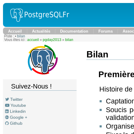
Accueil
Actualités
Documentation
Forums
Assoc
Piste :
•
bilan
Vous êtes ici :
accueil
»
pgday2013
»
bilan
Bilan
Première
Suivez-Nous !
Histoire de
Twitter
Captatio
Youtube
Soucis p
Linkedin
validatio
Google +
Github
Organiser