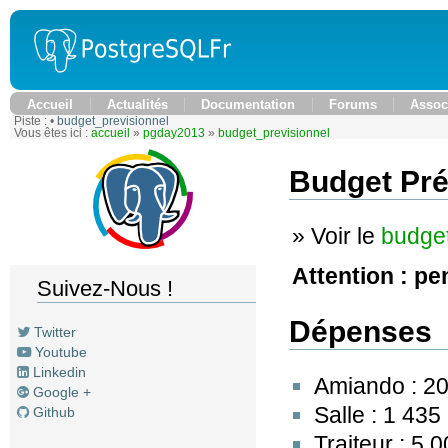
Accueil
Actualités
Documentation
Forums
Assoc
Piste :
•
budget_previsionnel
Vous êtes ici :
accueil
»
pgday2013
»
budget_previsionnel
Budget Pré
» Voir le
budget
Attention : pe
Suivez-Nous !
Dépenses
Twitter
Youtube
Linkedin
Amiando : 2
Google +
Salle : 1 435
Github
Traiteur : 5 