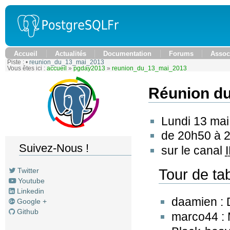
Accueil
Actualités
Documentation
Forums
Assoc
Piste :
•
reunion_du_13_mai_2013
Vous êtes ici :
accueil
»
pgday2013
»
reunion_du_13_mai_2013
Réunion du
Lundi 13 ma
de 20h50 à 
Suivez-Nous !
sur le canal
Tour de ta
Twitter
Youtube
Linkedin
daamien :
Google +
Github
marco44 :