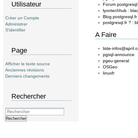
Utilisateur
Forum.postgresql.
lyontechhub : bla
Blog.postgresql.fr 
Créer un Compte
postgresql.fr ? : b
Administrer
S'identifier
A Faire
liste-infos@april.o
Page
pgsql-announce
pgeu-general
Afficher le texte source
OSGeo
Anciennes révisions
linuxfr
Derniers changements
Rechercher
Rechercher