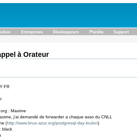
iation
Entreprises
Développeurs
Planète
Support
'appel à Orateur
AY FR
r
.org : Maxime
xime, j'ai demandé de forwarder a chaque asso du CNLL
me (
http://www.linux-azur.org/postgresql-day-toulon
)
: black
n