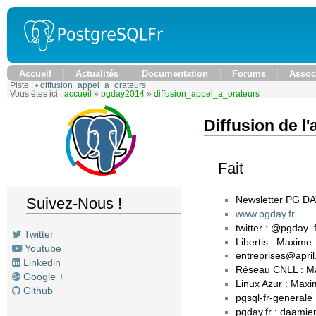
Accueil
Actualités
Documentation
Forums
Assoc
Piste :
•
diffusion_appel_a_orateurs
Vous êtes ici :
accueil
»
pgday2014
»
diffusion_appel_a_orateurs
Diffusion de l
Fait
Newsletter PG D
Suivez-Nous !
www.pgday.fr
twitter : @pgday_f
Twitter
Libertis : Maxime
Youtube
entreprises@april
Linkedin
Réseau CNLL : Ma
Google +
Linux Azur : Maxi
Github
pgsql-fr-generale 
pgday.fr : daamie