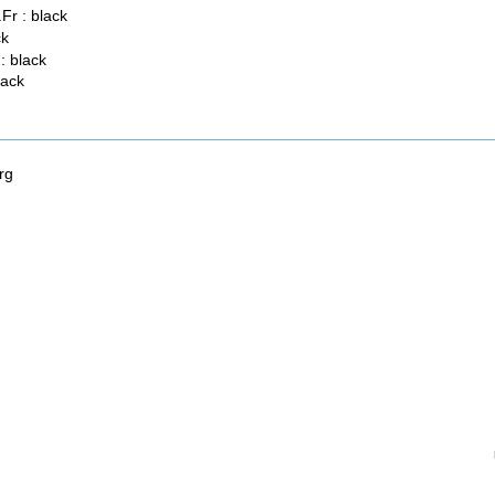
Fr : black
ck
: black
lack
rg