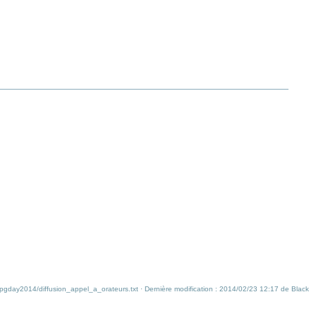
pgday2014/diffusion_appel_a_orateurs.txt
· Dernière modification : 2014/02/23 12:17 de
Black