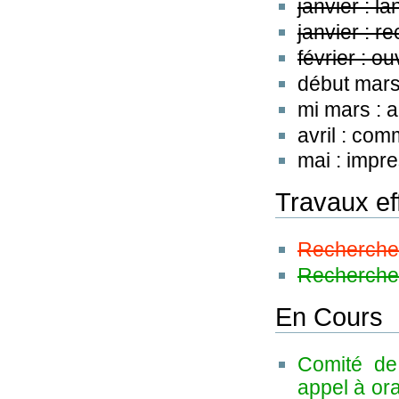
janvier : l
janvier : r
février : o
début mars 
mi mars :
avril : co
mai : impr
Travaux ef
Recherche 
Recherche 
En Cours
Comité d
appel à or