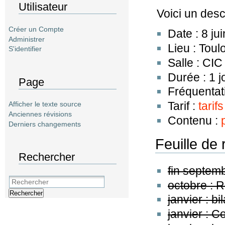
Utilisateur
Voici un desc
Créer un Compte
Date : 8 ju
Administrer
Lieu : Toul
S'identifier
Salle : CI
Durée : 1 j
Page
Fréquentat
Tarif :
tarifs
Afficher le texte source
Anciennes révisions
Contenu :
Derniers changements
Feuille de 
Rechercher
fin septem
octobre : 
Rechercher
janvier : b
janvier : 