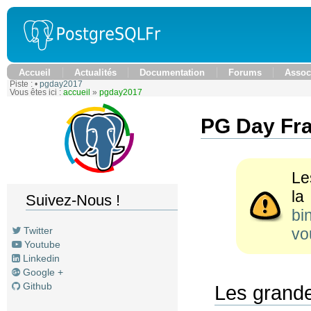
Accueil
Actualités
Documentation
Forums
Assoc
Piste :
•
pgday2017
Vous êtes ici :
accueil
»
pgday2017
PG Day Fr
Le
l
Suivez-Nous !
bi
vo
Twitter
Youtube
Linkedin
Google +
Github
Les grande