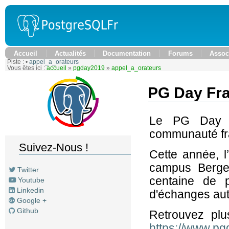
Accueil
Actualités
Documentation
Forums
Assoc
Piste :
•
appel_a_orateurs
Vous êtes ici :
accueil
»
pgday2019
»
appel_a_orateurs
PG Day Fra
Le PG Day F
communauté fr
Suivez-Nous !
Cette année, l
campus Berge 
Twitter
centaine de p
Youtube
Linkedin
d'échanges au
Google +
Github
Retrouvez plu
https://www.pgd