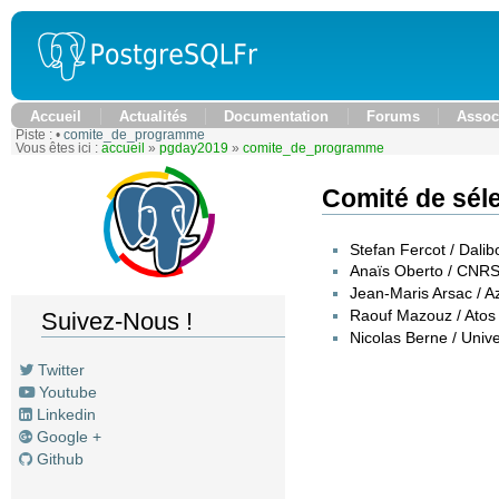
Accueil
Actualités
Documentation
Forums
Assoc
Piste :
•
comite_de_programme
Vous êtes ici :
accueil
»
pgday2019
»
comite_de_programme
Comité de sél
Stefan Fercot / Dalib
Anaïs Oberto / CNR
Jean-Maris Arsac / A
Raouf Mazouz / Atos
Suivez-Nous !
Nicolas Berne / Unive
Twitter
Youtube
Linkedin
Google +
Github