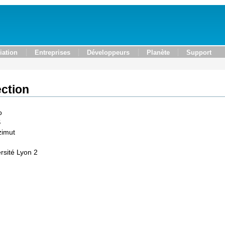
iation
Entreprises
Développeurs
Planète
Support
ection
o
S
zimut
rsité Lyon 2