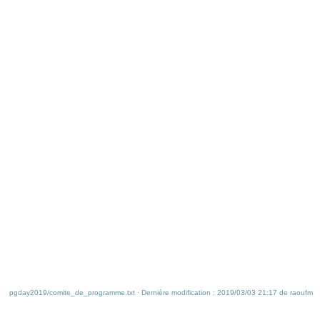
pgday2019/comite_de_programme.txt
· Dernière modification : 2019/03/03 21:17 de
raoufm