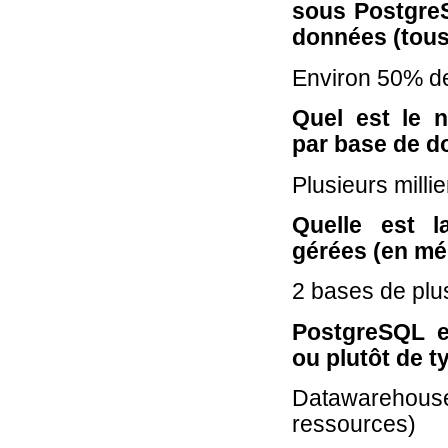
sous PostgreS
données (tous
Environ 50% d
Quel est le
par base de d
Plusieurs milli
Quelle est 
gérées (en mé
2 bases de pl
PostgreSQL es
ou plutôt de 
Datawarehou
ressources)