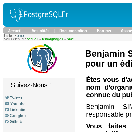
Accueil
Actualités
Documentation
Forums
Assoc
Piste :
•
pme
Vous êtes ici :
accueil
»
temoignages
»
pme
Benjamin 
pour un édi
Êtes vous d'a
Suivez-Nous !
nom d'organis
connue du pub
Twitter
Youtube
Benjamin SI
Linkedin
responsable pr
Google +
Github
Vous faites 