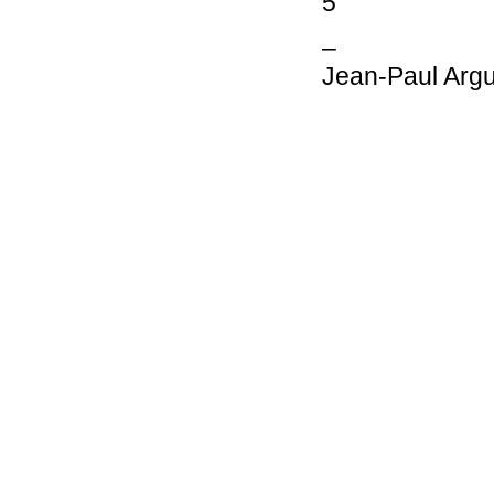
5
–
Jean-Paul Argu