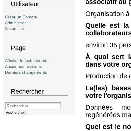
associatif ou
Utilisateur
Organisation à 
Créer un Compte
Administrer
Quelle est la
S'identifier
collaborateur
environ 35 pe
Page
À quoi sert 
Afficher le texte source
dans votre or
Anciennes révisions
Derniers changements
Production de c
La(les) base
Rechercher
votre l'organi
Données moy
Rechercher
regénérées mai
Quel est le n