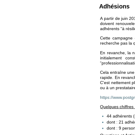
Adhésions
A partir de juin 2
doivent renouvele
adhérents “à résil
Cette campagne e
recherche pas la q
En revanche, la n
initialement co
“professionnalisat
Cela entraîne une
rapide. En revanch
C'est nettement p
ou à un prestatair
https://www.postg
Quelques chiffres
44 adhérents (
dont : 21 adhé
dont : 9 perso