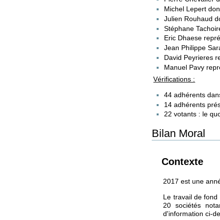
Michel Lepert do
Julien Rouhaud do
Stéphane Tachoir
Eric Dhaese repr
Jean Philippe Sar
David Peyrieres 
Manuel Pavy repr
Vérifications :
44 adhérents dans
14 adhérents prés
22 votants : le q
Bilan Moral
Contexte
2017 est une anné
Le travail de fond
20 sociétés not
d'information ci-d