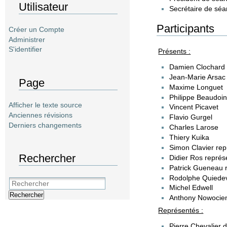
Utilisateur
Secrétaire de sé
Participants
Créer un Compte
Administrer
S'identifier
Présents :
Damien Clochard
Jean-Marie Arsac
Page
Maxime Longuet
Philippe Beaudoin
Afficher le texte source
Vincent Picavet
Anciennes révisions
Flavio Gurgel
Derniers changements
Charles Larose
Thiery Kuika
Simon Clavier re
Rechercher
Didier Ros repré
Patrick Gueneau 
Rodolphe Quiedev
Michel Edwell
Rechercher
Anthony Nowocie
Représentés :
Pierre Chevalier