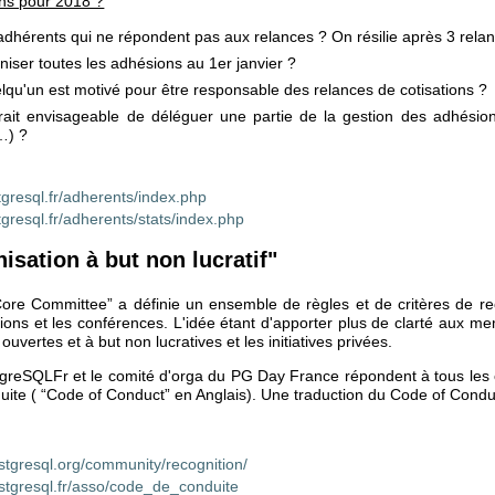
ons pour 2018 ?
adhérents qui ne répondent pas aux relances ? On résilie après 3 rela
niser toutes les adhésions au 1er janvier ?
lqu'un est motivé pour être responsable des relances de cotisations ?
erait envisageable de déléguer une partie de la gestion des adhésions
…) ?
tgresql.fr/adherents/index.php
tgresql.fr/adherents/stats/index.php
isation à but non lucratif"
re Committee” a définie un ensemble de règles et de critères de re
tions et les conférences. L'idée étant d'apporter plus de clarté aux 
s ouvertes et à but non lucratives et les initiatives privées.
greSQLFr et le comité d'orga du PG Day France répondent à tous les cri
uite ( “Code of Conduct” en Anglais). Une traduction du Code of Cond
stgresql.org/community/recognition/
stgresql.fr/asso/code_de_conduite