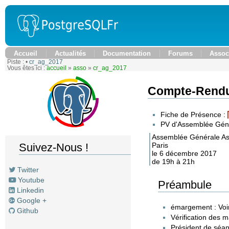
Accueil
Actualités
Documentation
Forums
Assoc
Piste :
•
cr_ag_2017
Vous êtes ici :
accueil
»
asso
»
cr_ag_2017
Compte-Rendu
Fiche de Présence :
PV d'Assemblée Géné
Assemblée Générale As
Paris
Suivez-Nous !
le 6 décembre 2017
de 19h à 21h
Twitter
Youtube
Préambule
Linkedin
Google +
émargement : Voir
Github
Vérification des 
Président de séan