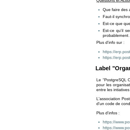
Questions et Acti
Que faire des 
Faut-il synchro
Est-ce que que
Est-ce qu'il s
probablement
Plus d'info sur :
https://erp.pos
https://erp.pos
Label "Organ
Le “PostgreSQL Co
pour les organisa
entre les intiative
L'association Post
d'un code de cond
Plus d'infos :
https://www.po
https://www.po