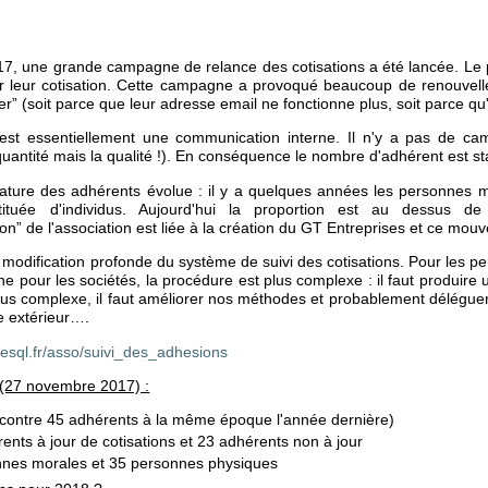
017, une grande campagne de relance des cotisations a été lancée. Le p
r leur cotisation. Cette campagne a provoqué beaucoup de renouvelle
ier” (soit parce que leur adresse email ne fonctionne plus, soit parce q
st essentiellement une communication interne. Il n'y a pas de 
uantité mais la qualité !). En conséquence le nombre d'adhérent est st
ature des adhérents évolue : il y a quelques années les personnes mo
nstituée d'individus. Aujourd'hui la proportion est au dessu
ion” de l'association est liée à la création du GT Entreprises et ce mo
 modification profonde du système de suivi des cotisations. Pour les 
e pour les sociétés, la procédure est plus complexe : il faut produire 
lus complexe, il faut améliorer nos méthodes et probablement déléguer
e extérieur….
resql.fr/asso/suivi_des_adhesions
 (27 novembre 2017) :
contre 45 adhérents à la même époque l'année dernière)
rents à jour de cotisations et 23 adhérents non à jour
nnes morales et 35 personnes physiques