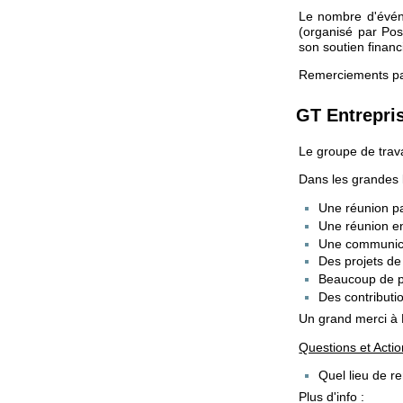
Le nombre d'évén
(organisé par Pos
son soutien financ
Remerciements par
GT Entrepri
Le groupe de trava
Dans les grandes l
Une réunion pa
Une réunion en
Une communica
Des projets d
Beaucoup de pa
Des contributi
Un grand merci à 
Questions et Acti
Quel lieu de r
Plus d'info :