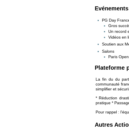
Evénements
PG Day France
Gros succès
Un record 
Vidéos en l
Soutien aux M
Salons
Paris Open
Plateforme p
La fin du du par
communauté franco
simplifier et sécu
* Réduction drast
pratique * Passage
Pour rappel : l'éq
Autres Acti