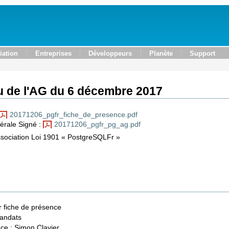
iation
Entreprises
Développeurs
Planète
Support
 de l'AG du 6 décembre 2017
20171206_pgfr_fiche_de_presence.pdf
rale Signé :
20171206_pgfr_pg_ag.pdf
sociation Loi 1901 « PostgreSQLFr »
 fiche de présence
mandats
ce : Simon Clavier