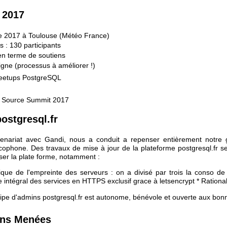
 2017
 2017 à Toulouse (Météo France)
 : 130 participants
en terme de soutiens
igne (processus à améliorer !)
eetups PostgreSQL
 Source Summit 2017
ostgresql.fr
tenariat avec Gandi, nous a conduit a repenser entièrement notre g
phone. Des travaux de mise à jour de la plateforme postgresql.fr se
riser la plate forme, notamment :
ique de l'empreinte des serveurs : on a divisé par trois la conso d
 intégral des services en HTTPS exclusif grace à letsencrypt * Rationa
uipe d'admins postgresql.fr est autonome, bénévole et ouverte aux bonn
ons Menées