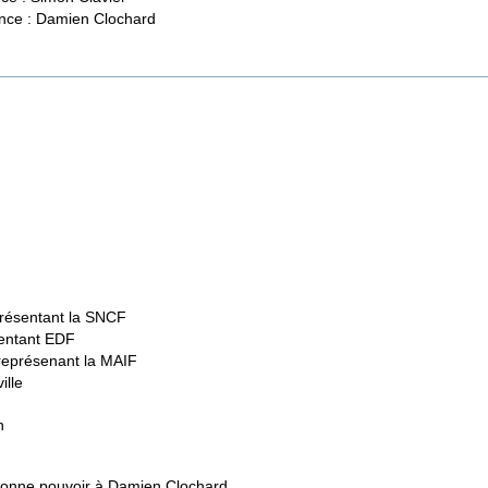
ance : Damien Clochard
présentant la SNCF
sentant EDF
représenant la MAIF
ille
n
 donne pouvoir à Damien Clochard