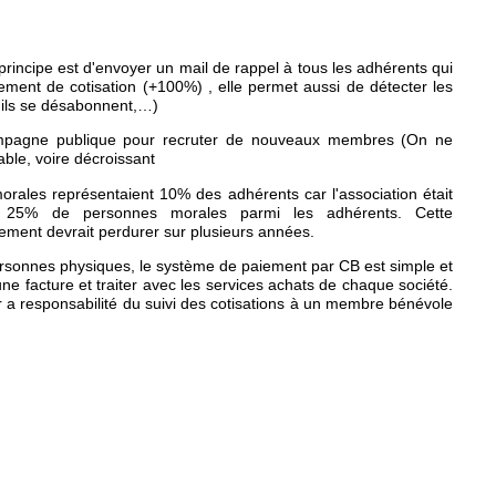
rincipe est d'envoyer un mail de rappel à tous les adhérents qui
ment de cotisation (+100%) , elle permet aussi de détecter les
u'ils se désabonnent,…)
campagne publique pour recruter de nouveaux membres (On ne
able, voire décroissant
rales représentaient 10% des adhérents car l'association était
s de 25% de personnes morales parmi les adhérents. Cette
uvement devrait perdurer sur plusieurs années.
personnes physiques, le système de paiement par CB est simple et
une facture et traiter avec les services achats de chaque société.
 a responsabilité du suivi des cotisations à un membre bénévole